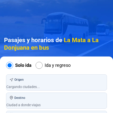
Pasajes y horarios de
La Mata a La
Donjuana en bus
Solo ida
Ida y regreso
Origen
Destino