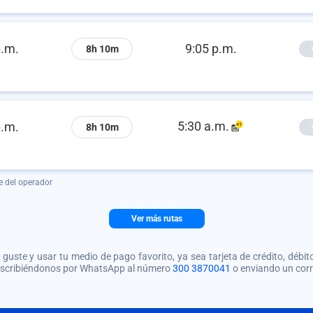
p.m.
9:05 p.m.
8h 10m
5:30 a.m.
p.m.
8h 10m
e del operador
Ver más rutas
guste y usar tu medio de pago favorito, ya sea tarjeta de crédito, débito
 escribiéndonos por WhatsApp al número
300 3870041
o enviando un cor