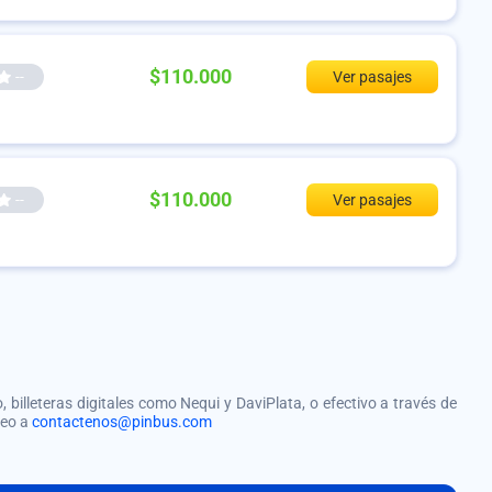
$110.000
--
Ver pasajes
$110.000
--
Ver pasajes
, billeteras digitales como Nequi y DaviPlata, o efectivo a través de
reo a
contactenos@pinbus.com