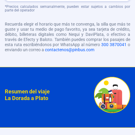
*Precios calculados semanalmente, pueden estar sujetos a cambios por
parte del operador
Recuerda elegir el horario que más te convenga, la silla que más te
guste y usar tu medio de pago favorito, ya sea tarjeta de crédito,
débito, billeteras digitales como Nequi y DaviPlata, o efectivo a
través de Efecty y Baloto. También puedes comprar los pasajes de
esta ruta escribiéndonos por WhatsApp al número
300 3870041
o
enviando un correo a
contactenos@pinbus.com
Resumen del viaje
La Dorada a Plato