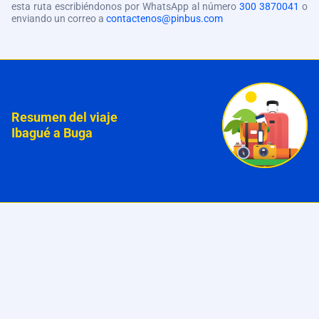
esta ruta escribiéndonos por WhatsApp al número
300 3870041
o
enviando un correo a
contactenos@pinbus.com
Resumen del viaje
Ibagué a Buga