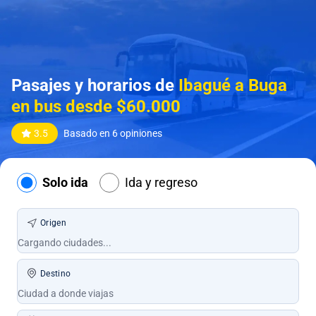
Pasajes y horarios de
Ibagué a Buga
en bus desde $60.000
3.5
Basado en 6 opiniones
Solo ida
Ida y regreso
Origen
Destino