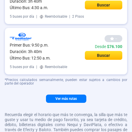
Duración: 3h 40m
Buscar
Último Bus: 4:30 a.m.
5 buses por día
|
Reembolsable
|
2 Pisos
--
Primer Bus: 9:50 p.m.
Desde
$76.100
Duración: 3h 40m
Buscar
Último Bus: 12:50 a.m.
5 buses por día
|
Reembolsable
*Precios calculados semanalmente, pueden estar sujetos a cambios por
parte del operador
Ver más rutas
Recuerda elegir el horario que más te convenga, la silla que más te
guste y usar tu medio de pago favorito, ya sea tarjeta de crédito,
débito, billeteras digitales como Nequi y DaviPlata, o efectivo a
través de Efecty y Baloto. También puedes comprar los pasajes de