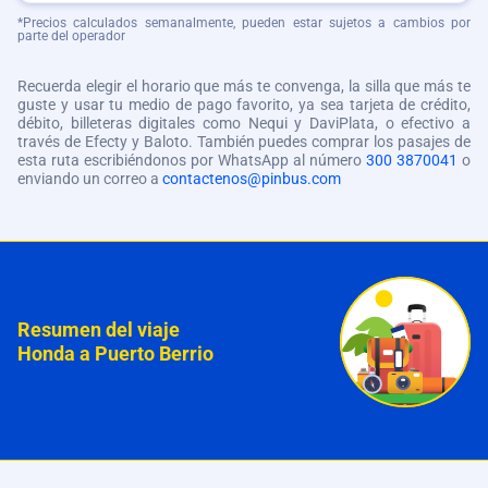
*Precios calculados semanalmente, pueden estar sujetos a cambios por
parte del operador
Recuerda elegir el horario que más te convenga, la silla que más te
guste y usar tu medio de pago favorito, ya sea tarjeta de crédito,
débito, billeteras digitales como Nequi y DaviPlata, o efectivo a
través de Efecty y Baloto. También puedes comprar los pasajes de
esta ruta escribiéndonos por WhatsApp al número
300 3870041
o
enviando un correo a
contactenos@pinbus.com
Resumen del viaje
Honda a Puerto Berrio