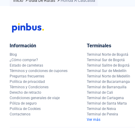
Inicio
>
Guía De Rutas
>
Honda A Caucasia
Información
Terminales
Blog
Terminal Norte de Bogotá
¿Cómo comprar?
Terminal Sur de Bogotá
Estado de carreteras
Terminal Salitre de Bogotá
Términos y condiciones de cupones
Terminal Sur de Medellín
Preguntas frecuentes
Terminal Norte de Medellín
Política de privacidad
Terminal de Bucaramanga
Términos y Condiciones
Terminal de Barranquilla
Derecho de retracto
Terminal de Cali
Condiciones generales de viaje
Terminal de Cartagena
Póliza de seguro
Terminal de Santa Marta
Política de Cookies
Terminal de Neiva
Contactenos
Terminal de Pereira
Ver más