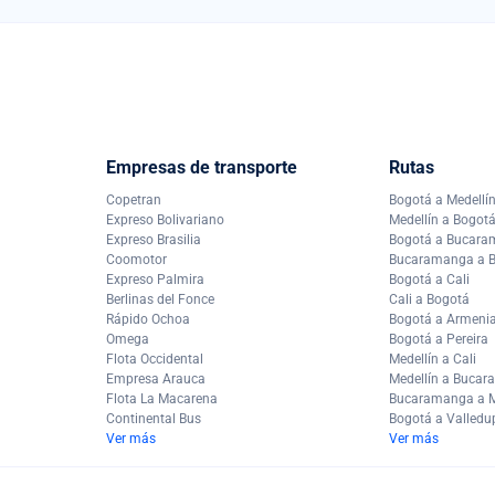
Empresas de transporte
Rutas
Copetran
Bogotá a Medellí
Expreso Bolivariano
Medellín a Bogot
Expreso Brasilia
Bogotá a Bucar
Coomotor
Bucaramanga a 
Expreso Palmira
Bogotá a Cali
Berlinas del Fonce
Cali a Bogotá
Rápido Ochoa
Bogotá a Armeni
Omega
Bogotá a Pereira
Flota Occidental
Medellín a Cali
Empresa Arauca
Medellín a Buca
Flota La Macarena
Bucaramanga a M
Continental Bus
Bogotá a Valledu
Ver más
Ver más