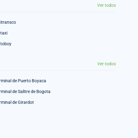
Ver todos
itransco
taxi
toboy
Ver todos
rminal de Puerto Boyaca
rminal de Salitre de Bogota
rminal de Girardot