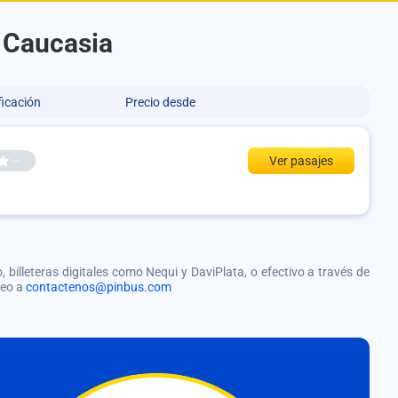
a Caucasia
ficación
Precio desde
--
Ver pasajes
, billeteras digitales como Nequi y DaviPlata, o efectivo a través de
reo a
contactenos@pinbus.com