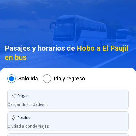
Pasajes y horarios de
Hobo a El Paujil
en bus
Solo ida
Ida y regreso
Origen
Destino