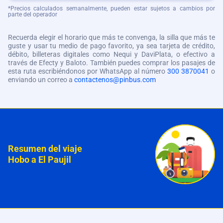
*Precios calculados semanalmente, pueden estar sujetos a cambios por
parte del operador
Recuerda elegir el horario que más te convenga, la silla que más te
guste y usar tu medio de pago favorito, ya sea tarjeta de crédito,
débito, billeteras digitales como Nequi y DaviPlata, o efectivo a
través de Efecty y Baloto. También puedes comprar los pasajes de
esta ruta escribiéndonos por WhatsApp al número
300 3870041
o
enviando un correo a
contactenos@pinbus.com
Resumen del viaje
Hobo a El Paujil