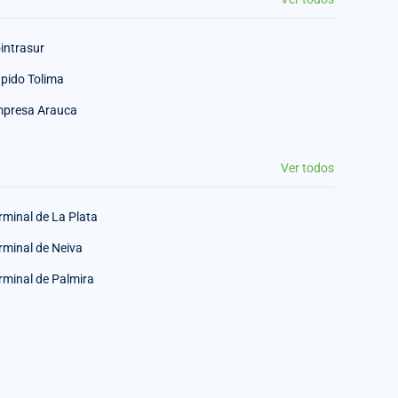
intrasur
pido Tolima
presa Arauca
Ver todos
rminal de La Plata
rminal de Neiva
rminal de Palmira