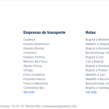
Empresas de transporte
Rutas
Copetran
Bogotá a Medellí
Expreso Bolivariano
Medellín a Bogot
Expreso Brasilia
Bogotá a Bucar
Coomotor
Bucaramanga a 
Expreso Palmira
Bogotá a Cali
Berlinas del Fonce
Cali a Bogotá
Rápido Ochoa
Bogotá a Armeni
Omega
Bogotá a Pereira
Flota Occidental
Medellín a Cali
Empresa Arauca
Medellín a Buca
Flota La Macarena
Bucaramanga a M
Continental Bus
Bogotá a Valledu
Ver más
Ver más
arrera 7 # 73 - 47 Oficina 902 |
contactenos@pinbus.com