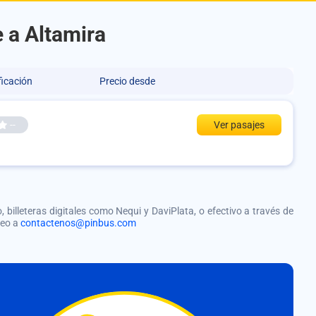
 a Altamira
ficación
Precio desde
--
Ver pasajes
, billeteras digitales como Nequi y DaviPlata, o efectivo a través de
reo a
contactenos@pinbus.com