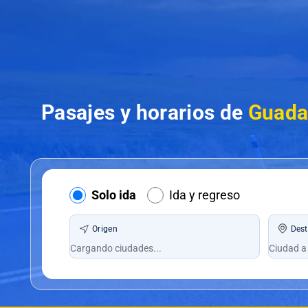
Pasajes y horarios de
Guada
Solo ida
Ida y regreso
Origen
Dest