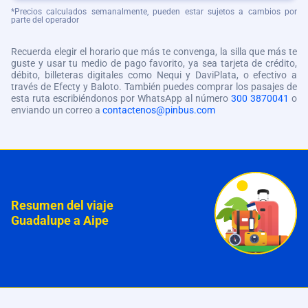
*Precios calculados semanalmente, pueden estar sujetos a cambios por
parte del operador
Recuerda elegir el horario que más te convenga, la silla que más te
guste y usar tu medio de pago favorito, ya sea tarjeta de crédito,
débito, billeteras digitales como Nequi y DaviPlata, o efectivo a
través de Efecty y Baloto. También puedes comprar los pasajes de
esta ruta escribiéndonos por WhatsApp al número
300 3870041
o
enviando un correo a
contactenos@pinbus.com
Resumen del viaje
Guadalupe a Aipe