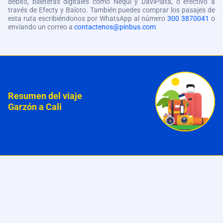
débito, billeteras digitales como Nequi y DaviPlata, o efectivo a
través de Efecty y Baloto. También puedes comprar los pasajes de
esta ruta escribiéndonos por WhatsApp al número
300 3870041
o
enviando un correo a
contactenos@pinbus.com
Resumen del viaje
Garzón a Cali