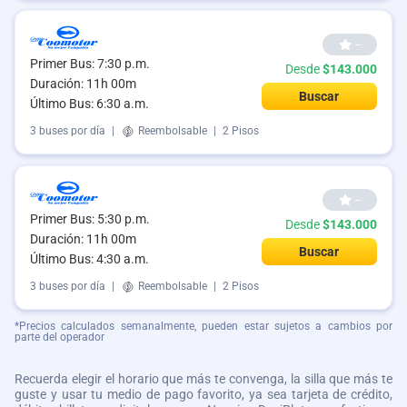
--
Primer Bus: 7:30 p.m.
Desde
$143.000
Duración: 11h 00m
Buscar
Último Bus: 6:30 a.m.
3 buses por día
|
Reembolsable
|
2 Pisos
--
Primer Bus: 5:30 p.m.
Desde
$143.000
Duración: 11h 00m
Buscar
Último Bus: 4:30 a.m.
3 buses por día
|
Reembolsable
|
2 Pisos
*Precios calculados semanalmente, pueden estar sujetos a cambios por
parte del operador
Recuerda elegir el horario que más te convenga, la silla que más te
guste y usar tu medio de pago favorito, ya sea tarjeta de crédito,