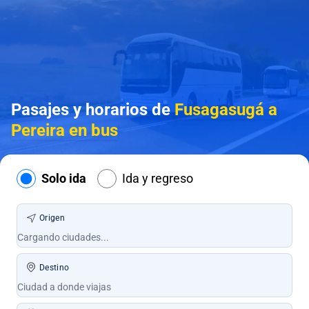
Pasajes y horarios de
Fusagasugá a
Pereira en bus
Solo ida
Ida y regreso
Origen
Destino