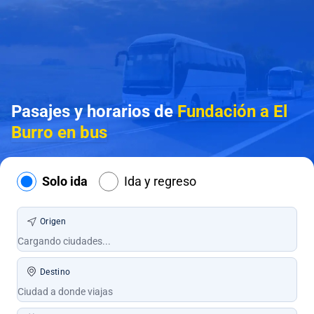
Pasajes y horarios de
Fundación a El
Burro en bus
Solo ida
Ida y regreso
Origen
Destino