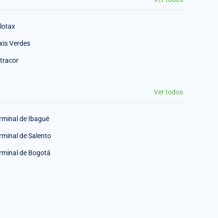
lotax
xis Verdes
tracor
Ver todos
rminal de Ibagué
rminal de Salento
rminal de Bogotá