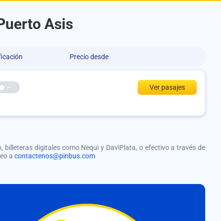
Puerto Asis
ficación
Precio desde
--
Ver pasajes
, billeteras digitales como Nequi y DaviPlata, o efectivo a través de
reo a
contactenos@pinbus.com