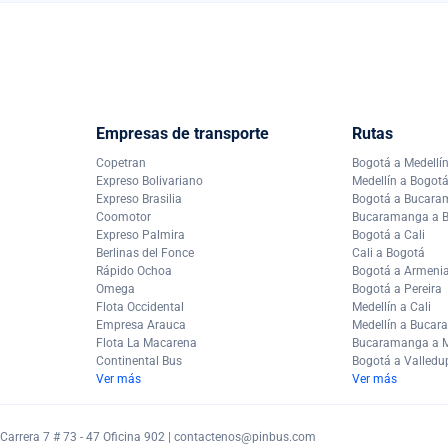
Empresas de transporte
Rutas
Copetran
Bogotá a Medellí
Expreso Bolivariano
Medellín a Bogot
Expreso Brasilia
Bogotá a Bucar
Coomotor
Bucaramanga a 
Expreso Palmira
Bogotá a Cali
Berlinas del Fonce
Cali a Bogotá
Rápido Ochoa
Bogotá a Armeni
Omega
Bogotá a Pereira
Flota Occidental
Medellín a Cali
Empresa Arauca
Medellín a Buca
Flota La Macarena
Bucaramanga a M
Continental Bus
Bogotá a Valledu
Ver más
Ver más
arrera 7 # 73 - 47 Oficina 902 |
contactenos@pinbus.com