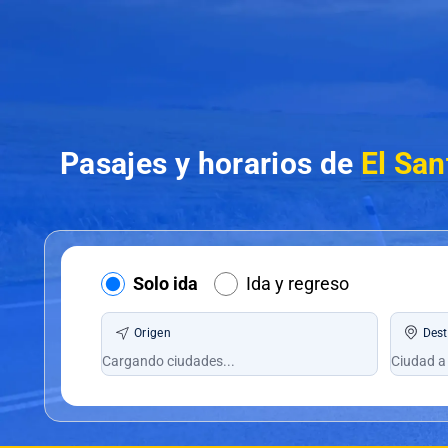
Pasajes y horarios de
El San
Solo ida
Ida y regreso
Origen
Dest