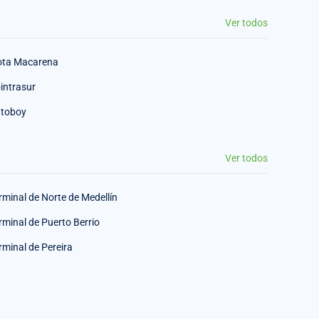
Ver todos
ota Macarena
intrasur
toboy
Ver todos
rminal de Norte de Medellín
rminal de Puerto Berrio
rminal de Pereira