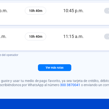
p.m.
10:45 p.m.
10h 40m
a.m.
11:15 a.m.
10h 40m
e del operador
Ver más rutas
guste y usar tu medio de pago favorito, ya sea tarjeta de crédito, débito
 escribiéndonos por WhatsApp al número
300 3870041
o enviando un cor