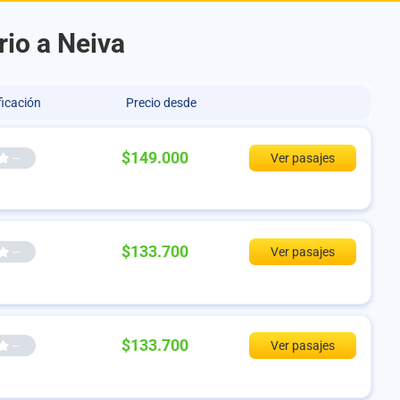
rio a Neiva
ficación
Precio desde
$149.000
--
Ver pasajes
$133.700
--
Ver pasajes
$133.700
--
Ver pasajes