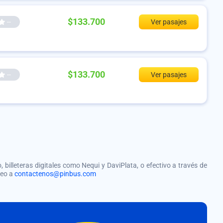
$133.700
--
Ver pasajes
$133.700
--
Ver pasajes
, billeteras digitales como Nequi y DaviPlata, o efectivo a través de
reo a
contactenos@pinbus.com