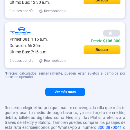
Último Bus: 12:30 a.m.
9 buses por día
|
Reembolsable
--
Primer Bus: 1:15 a.m.
Desde
$106.300
Duración: 6h 30m
Buscar
Último Bus: 7:15 a.m.
9 buses por día
|
Reembolsable
*Precios calculados semanalmente, pueden estar sujetos a cambios por
parte del operador
Ver más rutas
Recuerda elegir el horario que más te convenga, la silla que más te
guste y usar tu medio de pago favorito, ya sea tarjeta de crédito,
débito, billeteras digitales como Nequi y DaviPlata, o efectivo a
través de Efecty y Baloto. También puedes comprar los pasajes de
esta ruta escribiéndonos por WhatsApp al número
300 3870041
o