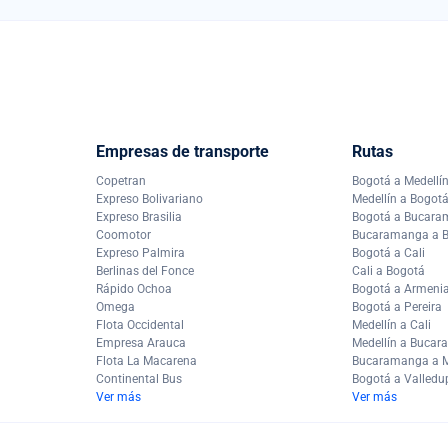
Empresas de transporte
Rutas
Copetran
Bogotá a Medellí
Expreso Bolivariano
Medellín a Bogot
Expreso Brasilia
Bogotá a Bucar
Coomotor
Bucaramanga a 
Expreso Palmira
Bogotá a Cali
Berlinas del Fonce
Cali a Bogotá
Rápido Ochoa
Bogotá a Armeni
Omega
Bogotá a Pereira
Flota Occidental
Medellín a Cali
Empresa Arauca
Medellín a Buca
Flota La Macarena
Bucaramanga a M
Continental Bus
Bogotá a Valledu
Ver más
Ver más