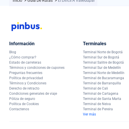
Inicio
>
Guía De Rutas
>
El Dificil A Valledupar
Información
Terminales
Blog
Terminal Norte de Bogotá
¿Cómo comprar?
Terminal Sur de Bogotá
Estado de carreteras
Terminal Salitre de Bogotá
Términos y condiciones de cupones
Terminal Sur de Medellín
Preguntas frecuentes
Terminal Norte de Medellín
Política de privacidad
Terminal de Bucaramanga
Términos y Condiciones
Terminal de Barranquilla
Derecho de retracto
Terminal de Cali
Condiciones generales de viaje
Terminal de Cartagena
Póliza de seguro
Terminal de Santa Marta
Política de Cookies
Terminal de Neiva
Contactenos
Terminal de Pereira
Ver más