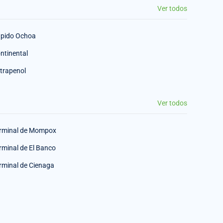
Ver todos
pido Ochoa
ntinental
trapenol
Ver todos
rminal de Mompox
rminal de El Banco
rminal de Cienaga