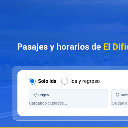
Pasajes y horarios de
El Dif
Solo ida
Ida y regreso
Origen
Dest