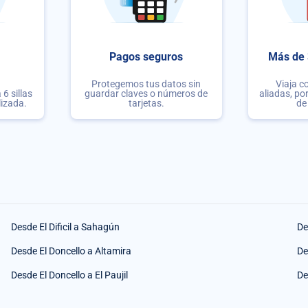
Pagos seguros
Más de 
Protegemos tus datos sin
Viaja c
6 sillas
guardar claves o números de
aliadas, po
lizada.
tarjetas.
de
Desde El Dificil a Sahagún
De
Desde El Doncello a Altamira
De
Desde El Doncello a El Paujil
De