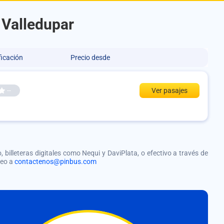
a Valledupar
ficación
Precio desde
--
Ver pasajes
, billeteras digitales como Nequi y DaviPlata, o efectivo a través de
reo a
contactenos@pinbus.com