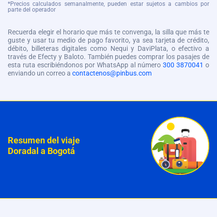
*Precios calculados semanalmente, pueden estar sujetos a cambios por
parte del operador
Recuerda elegir el horario que más te convenga, la silla que más te
guste y usar tu medio de pago favorito, ya sea tarjeta de crédito,
débito, billeteras digitales como Nequi y DaviPlata, o efectivo a
través de Efecty y Baloto. También puedes comprar los pasajes de
esta ruta escribiéndonos por WhatsApp al número
300 3870041
o
enviando un correo a
contactenos@pinbus.com
Resumen del viaje
Doradal a Bogotá