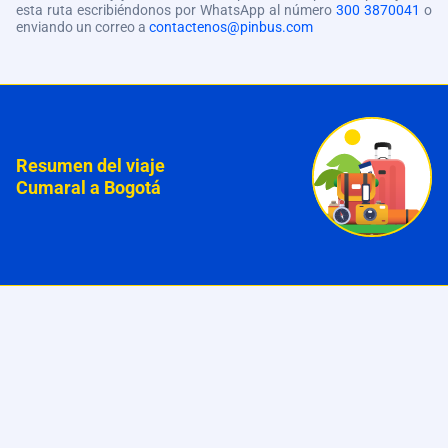
esta ruta escribiéndonos por WhatsApp al número
300 3870041
o
enviando un correo a
contactenos@pinbus.com
Resumen del viaje
Cumaral a Bogotá