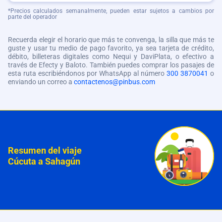
*Precios calculados semanalmente, pueden estar sujetos a cambios por
parte del operador
Recuerda elegir el horario que más te convenga, la silla que más te
guste y usar tu medio de pago favorito, ya sea tarjeta de crédito,
débito, billeteras digitales como Nequi y DaviPlata, o efectivo a
través de Efecty y Baloto. También puedes comprar los pasajes de
esta ruta escribiéndonos por WhatsApp al número
300 3870041
o
enviando un correo a
contactenos@pinbus.com
Resumen del viaje
Cúcuta a Sahagún