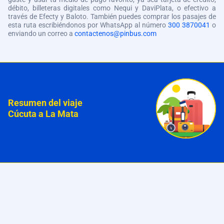
débito, billeteras digitales como Nequi y DaviPlata, o efectivo a
través de Efecty y Baloto. También puedes comprar los pasajes de
esta ruta escribiéndonos por WhatsApp al número
300 3870041
o
enviando un correo a
contactenos@pinbus.com
Resumen del viaje
Cúcuta a La Mata