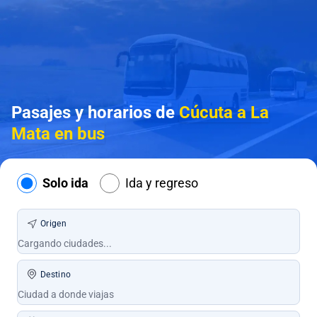
Pasajes y horarios de
Cúcuta a La
Mata en bus
Solo ida
Ida y regreso
Origen
Destino