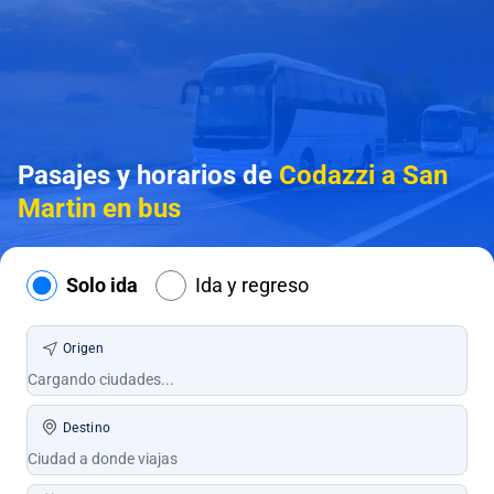
Pasajes y horarios de
Codazzi a San
Martin en bus
Solo ida
Ida y regreso
Origen
Destino