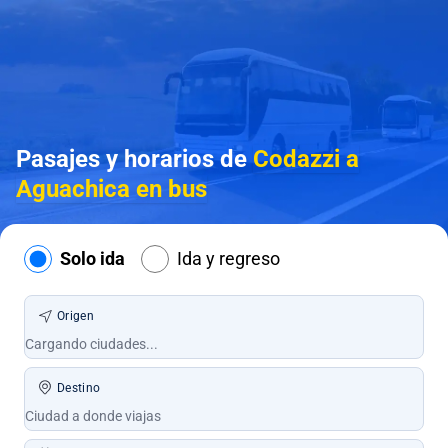
Pasajes y horarios de
Codazzi a
Aguachica en bus
Solo ida
Ida y regreso
Origen
Destino