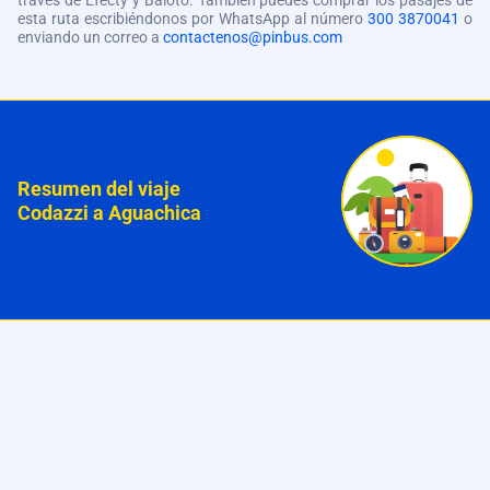
través de Efecty y Baloto. También puedes comprar los pasajes de
esta ruta escribiéndonos por WhatsApp al número
300 3870041
o
enviando un correo a
contactenos@pinbus.com
Resumen del viaje
Codazzi a Aguachica