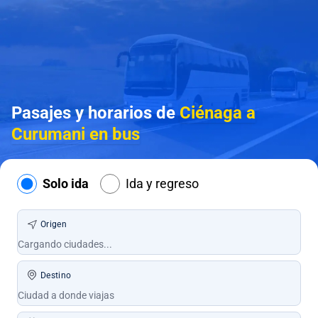
Pasajes y horarios de
Ciénaga a
Curumani en bus
Solo ida
Ida y regreso
Origen
Destino