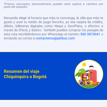
*Precios calculados semanalmente, pueden estar sujetos a cambios por
parte del operador
Recuerda elegir el horario que más te convenga, la silla que más te
guste y usar tu medio de pago favorito, ya sea tarjeta de crédito,
débito, billeteras digitales como Nequi y DaviPlata, o efectivo a
través de Efecty y Baloto. También puedes comprar los pasajes de
esta ruta escribiéndonos por WhatsApp al número
300 3870041
o
enviando un correo a
contactenos@pinbus.com
Resumen del viaje
Chiquinquira a Bogotá