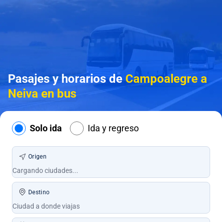
Pasajes y horarios de
Campoalegre a
Neiva en bus
Solo ida
Ida y regreso
Origen
Destino