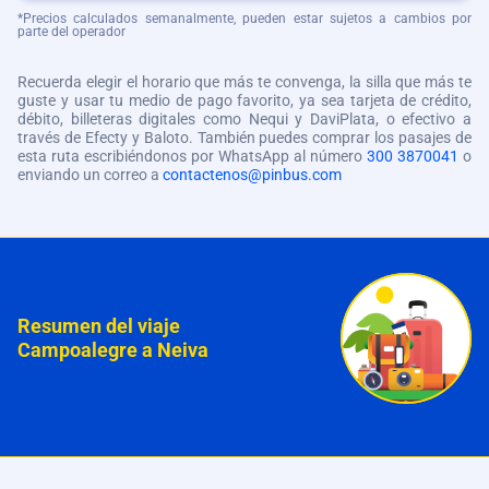
*Precios calculados semanalmente, pueden estar sujetos a cambios por
parte del operador
Recuerda elegir el horario que más te convenga, la silla que más te
guste y usar tu medio de pago favorito, ya sea tarjeta de crédito,
débito, billeteras digitales como Nequi y DaviPlata, o efectivo a
través de Efecty y Baloto. También puedes comprar los pasajes de
esta ruta escribiéndonos por WhatsApp al número
300 3870041
o
enviando un correo a
contactenos@pinbus.com
Resumen del viaje
Campoalegre a Neiva