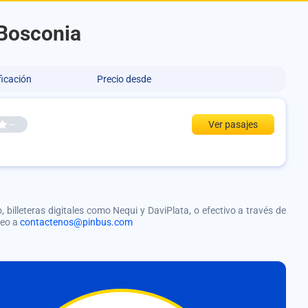
 Bosconia
ficación
Precio desde
--
Ver pasajes
, billeteras digitales como Nequi y DaviPlata, o efectivo a través de
reo a
contactenos@pinbus.com