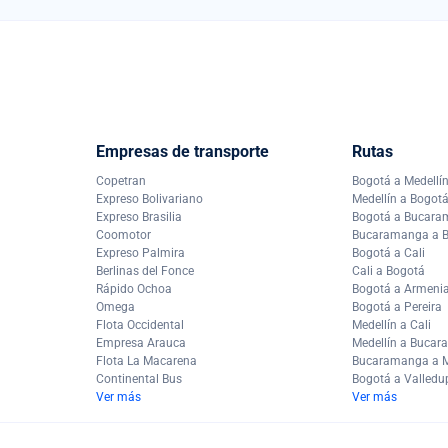
Empresas de transporte
Rutas
Copetran
Bogotá a Medellí
Expreso Bolivariano
Medellín a Bogot
Expreso Brasilia
Bogotá a Bucar
Coomotor
Bucaramanga a 
Expreso Palmira
Bogotá a Cali
Berlinas del Fonce
Cali a Bogotá
Rápido Ochoa
Bogotá a Armeni
Omega
Bogotá a Pereira
Flota Occidental
Medellín a Cali
Empresa Arauca
Medellín a Buca
Flota La Macarena
Bucaramanga a M
Continental Bus
Bogotá a Valledu
Ver más
Ver más