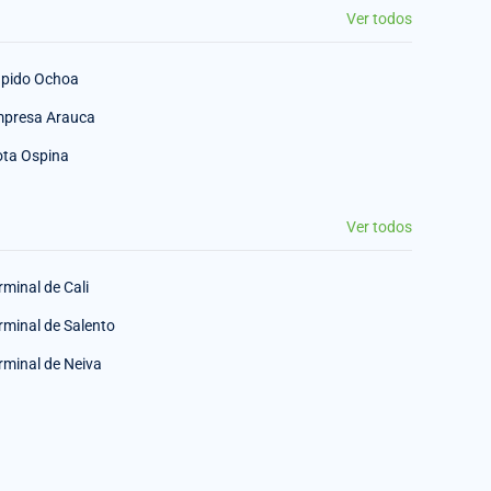
Ver todos
pido Ochoa
presa Arauca
ota Ospina
Ver todos
rminal de Cali
rminal de Salento
rminal de Neiva