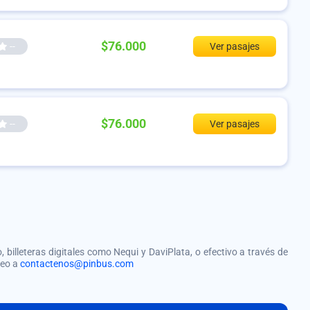
$76.000
--
Ver pasajes
$76.000
--
Ver pasajes
, billeteras digitales como Nequi y DaviPlata, o efectivo a través de
reo a
contactenos@pinbus.com