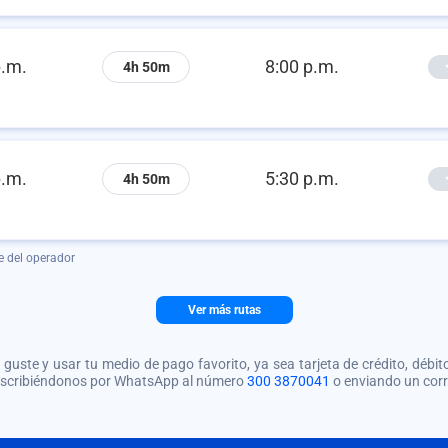
p.m.
8:00 p.m.
4h 50m
p.m.
5:30 p.m.
4h 50m
e del operador
Ver más rutas
guste y usar tu medio de pago favorito, ya sea tarjeta de crédito, débito
 escribiéndonos por WhatsApp al número
300 3870041
o enviando un cor