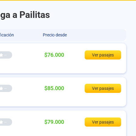
a a Pailitas
ficación
Precio desde
$76.000
--
Ver pasajes
$85.000
--
Ver pasajes
$79.000
--
Ver pasajes