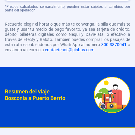
*Precios calculados semanalmente, pueden estar sujetos a cambios por
parte del operador
Recuerda elegir el horario que más te convenga, la silla que más te
guste y usar tu medio de pago favorito, ya sea tarjeta de crédito,
débito, billeteras digitales como Nequi y DaviPlata, o efectivo a
través de Efecty y Baloto. También puedes comprar los pasajes de
esta ruta escribiéndonos por WhatsApp al número
300 3870041
o
enviando un correo a
contactenos@pinbus.com
Resumen del viaje
Bosconia a Puerto Berrio