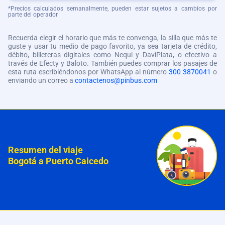
*Precios calculados semanalmente, pueden estar sujetos a cambios por
parte del operador
Recuerda elegir el horario que más te convenga, la silla que más te
guste y usar tu medio de pago favorito, ya sea tarjeta de crédito,
débito, billeteras digitales como Nequi y DaviPlata, o efectivo a
través de Efecty y Baloto. También puedes comprar los pasajes de
esta ruta escribiéndonos por WhatsApp al número
300 3870041
o
enviando un correo a
contactenos@pinbus.com
Resumen del viaje
Bogotá a Puerto Caicedo