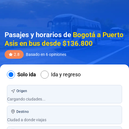
Pasajes y horarios de
Bogotá a Puerto
Asis en bus desde $136.800
2.8
Basado en 6 opiniones
Solo ida
Ida y regreso
Origen
Destino