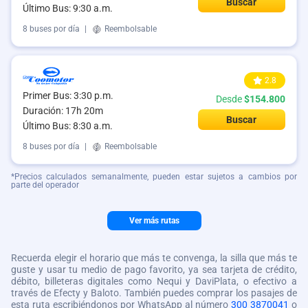
Buscar
Último Bus: 9:30 a.m.
8 buses por día
|
Reembolsable
2.8
Primer Bus: 3:30 p.m.
Desde
$154.800
Duración: 17h 20m
Buscar
Último Bus: 8:30 a.m.
8 buses por día
|
Reembolsable
*Precios calculados semanalmente, pueden estar sujetos a cambios por
parte del operador
Ver más rutas
Recuerda elegir el horario que más te convenga, la silla que más te
guste y usar tu medio de pago favorito, ya sea tarjeta de crédito,
débito, billeteras digitales como Nequi y DaviPlata, o efectivo a
través de Efecty y Baloto. También puedes comprar los pasajes de
esta ruta escribiéndonos por WhatsApp al número
300 3870041
o