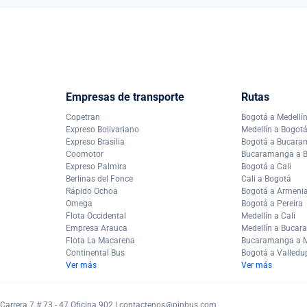
Empresas de transporte
Rutas
Copetran
Bogotá a Medellí
Expreso Bolivariano
Medellín a Bogot
Expreso Brasilia
Bogotá a Bucar
Coomotor
Bucaramanga a 
Expreso Palmira
Bogotá a Cali
Berlinas del Fonce
Cali a Bogotá
Rápido Ochoa
Bogotá a Armeni
Omega
Bogotá a Pereira
Flota Occidental
Medellín a Cali
Empresa Arauca
Medellín a Buca
Flota La Macarena
Bucaramanga a M
Continental Bus
Bogotá a Valledu
Ver más
Ver más
arrera 7 # 73 - 47 Oficina 902 |
contactenos@pinbus.com