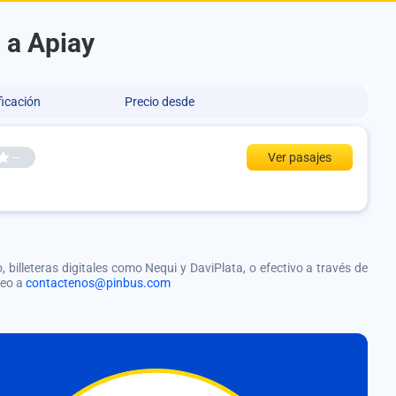
 a Apiay
ficación
Precio desde
--
Ver pasajes
, billeteras digitales como Nequi y DaviPlata, o efectivo a través de
reo a
contactenos@pinbus.com