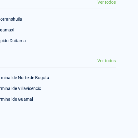
Ver todos
otranshuila
gamuxi
pido Duitama
Ver todos
rminal de Norte de Bogotá
rminal de Villavicencio
rminal de Guamal