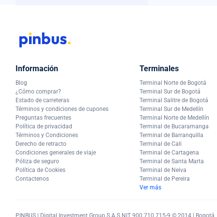
Información
Terminales
Blog
Terminal Norte de Bogotá
¿Cómo comprar?
Terminal Sur de Bogotá
Estado de carreteras
Terminal Salitre de Bogotá
Términos y condiciones de cupones
Terminal Sur de Medellín
Preguntas frecuentes
Terminal Norte de Medellín
Política de privacidad
Terminal de Bucaramanga
Términos y Condiciones
Terminal de Barranquilla
Derecho de retracto
Terminal de Cali
Condiciones generales de viaje
Terminal de Cartagena
Póliza de seguro
Terminal de Santa Marta
Política de Cookies
Terminal de Neiva
Contactenos
Terminal de Pereira
Ver más
PINBUS | Digital Investment Group S.A.S NIT 900.710.715-9 © 2014 | Bogotá, C