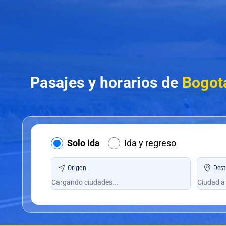
Pasajes y horarios de
Bogotá
Solo ida
Ida y regreso
Origen
Dest