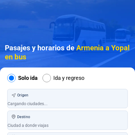
Pasajes y horarios de
Armenia a Yopal
en bus
Solo ida
Ida y regreso
Origen
Destino