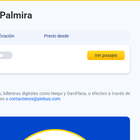
 Palmira
ficación
Precio desde
--
Ver pasajes
, billeteras digitales como Nequi y DaviPlata, o efectivo a través de
reo a
contactenos@pinbus.com