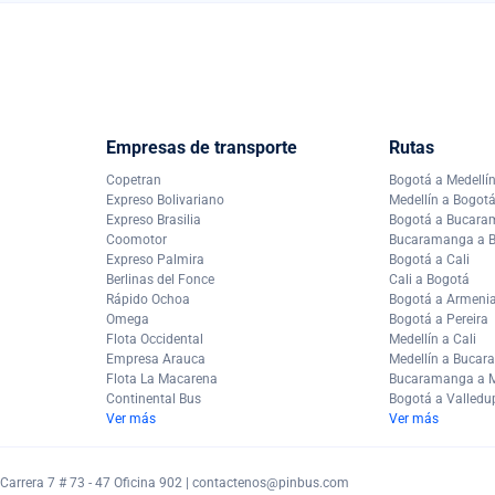
Empresas de transporte
Rutas
Copetran
Bogotá a Medellí
Expreso Bolivariano
Medellín a Bogot
Expreso Brasilia
Bogotá a Bucar
Coomotor
Bucaramanga a 
Expreso Palmira
Bogotá a Cali
Berlinas del Fonce
Cali a Bogotá
Rápido Ochoa
Bogotá a Armeni
Omega
Bogotá a Pereira
Flota Occidental
Medellín a Cali
Empresa Arauca
Medellín a Buca
Flota La Macarena
Bucaramanga a M
Continental Bus
Bogotá a Valledu
Ver más
Ver más
arrera 7 # 73 - 47 Oficina 902 |
contactenos@pinbus.com