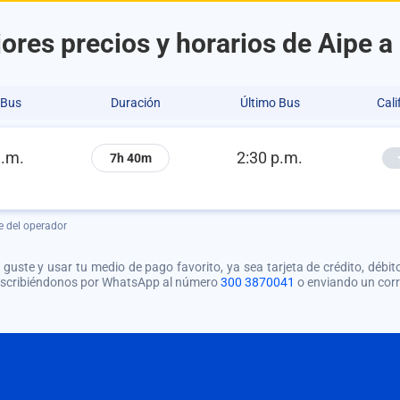
ores precios y horarios de Aipe a
 Bus
Duración
Último Bus
Cali
a.m.
2:30 p.m.
7h 40m
e del operador
guste y usar tu medio de pago favorito, ya sea tarjeta de crédito, débito
 escribiéndonos por WhatsApp al número
300 3870041
o enviando un cor