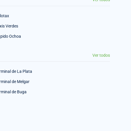
lotax
xis Verdes
pido Ochoa
Ver todos
rminal de La Plata
rminal de Melgar
rminal de Buga