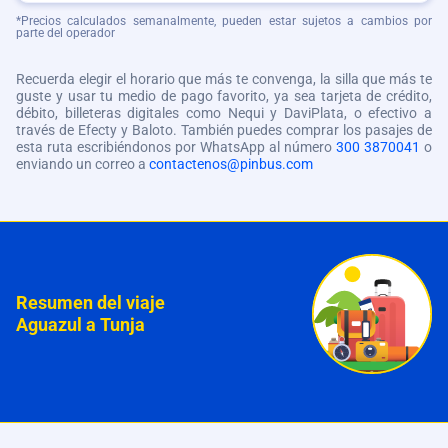
*Precios calculados semanalmente, pueden estar sujetos a cambios por
parte del operador
Recuerda elegir el horario que más te convenga, la silla que más te
guste y usar tu medio de pago favorito, ya sea tarjeta de crédito,
débito, billeteras digitales como Nequi y DaviPlata, o efectivo a
través de Efecty y Baloto. También puedes comprar los pasajes de
esta ruta escribiéndonos por WhatsApp al número
300 3870041
o
enviando un correo a
contactenos@pinbus.com
Resumen del viaje
Aguazul a Tunja