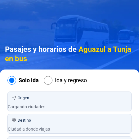
Pasajes y horarios de
Aguazul a Tunja
en bus
Solo ida
Ida y regreso
Origen
Destino