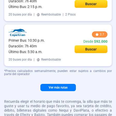
Duración: 7h 40m
Buscar
Último Bus: 2:15 p.m.
20 buses por día
|
Reembolsable
|
2 Pisos
3.7
Primer Bus: 10:30 p.m.
Desde
$92.000
Duración: 7h 40m
Buscar
Último Bus: 5:30 a.m.
20 buses por día
|
Reembolsable
*Precios calculados semanalmente, pueden estar sujetos a cambios por
parte del operador
Ver más rutas
Recuerda elegir el horario que más te convenga, la silla que más te
guste y usar tu medio de pago favorito, ya sea tarjeta de crédito,
débito, billeteras digitales como Nequi y DaviPlata, o efectivo a
través de Efecty y Baloto. También puedes comprar los pasajes de