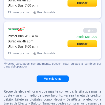
Duración: 4h 20m
Buscar
Último Bus: 7:00 p.m.
13 buses por día
|
Reembolsable
--
Primer Bus: 4:00 a.m.
Desde
$41.000
Duración: 4h 20m
Buscar
Último Bus: 8:00 a.m.
13 buses por día
|
Reembolsable
*Precios calculados semanalmente, pueden estar sujetos a cambios por
parte del operador
Ver más rutas
Recuerda elegir el horario que más te convenga, la silla que más te
guste y usar tu medio de pago favorito, ya sea tarjeta de crédito,
débito, billeteras digitales como Nequi y DaviPlata, o efectivo a
través de Efecty y Baloto. También puedes comprar los pasajes de