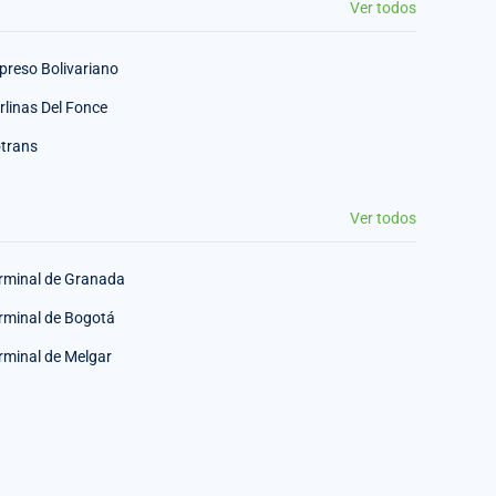
Ver todos
preso Bolivariano
rlinas Del Fonce
trans
Ver todos
rminal de Granada
rminal de Bogotá
rminal de Melgar