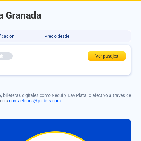
 a Granada
ficación
Precio desde
--
Ver pasajes
, billeteras digitales como Nequi y DaviPlata, o efectivo a través de
reo a
contactenos@pinbus.com