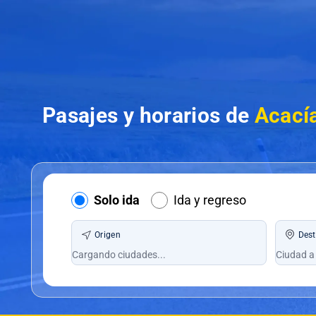
Pasajes y horarios de
Acací
Solo ida
Ida y regreso
Origen
Dest