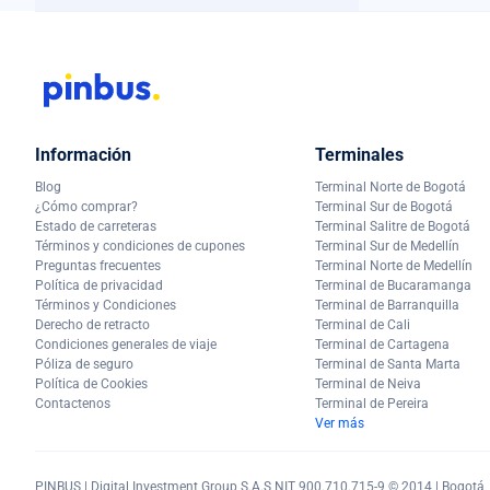
Información
Terminales
Blog
Terminal Norte de Bogotá
¿Cómo comprar?
Terminal Sur de Bogotá
Estado de carreteras
Terminal Salitre de Bogotá
Términos y condiciones de cupones
Terminal Sur de Medellín
Preguntas frecuentes
Terminal Norte de Medellín
Política de privacidad
Terminal de Bucaramanga
Términos y Condiciones
Terminal de Barranquilla
Derecho de retracto
Terminal de Cali
Condiciones generales de viaje
Terminal de Cartagena
Póliza de seguro
Terminal de Santa Marta
Política de Cookies
Terminal de Neiva
Contactenos
Terminal de Pereira
Ver más
PINBUS | Digital Investment Group S.A.S NIT 900.710.715-9 © 2014 | Bogotá, C