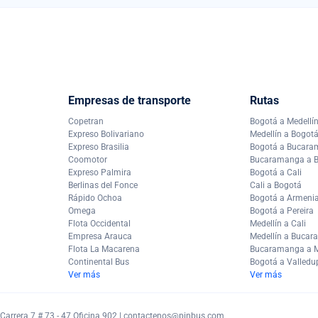
Empresas de transporte
Rutas
Copetran
Bogotá a Medellí
Expreso Bolivariano
Medellín a Bogot
Expreso Brasilia
Bogotá a Bucar
Coomotor
Bucaramanga a 
Expreso Palmira
Bogotá a Cali
Berlinas del Fonce
Cali a Bogotá
Rápido Ochoa
Bogotá a Armeni
Omega
Bogotá a Pereira
Flota Occidental
Medellín a Cali
Empresa Arauca
Medellín a Buca
Flota La Macarena
Bucaramanga a M
Continental Bus
Bogotá a Valledu
Ver más
Ver más
arrera 7 # 73 - 47 Oficina 902 |
contactenos@pinbus.com