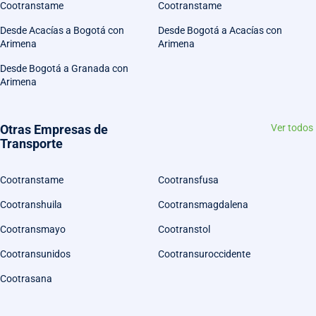
Cootranstame
Cootranstame
Desde Acacías a Bogotá con
Desde Bogotá a Acacías con
Arimena
Arimena
Desde Bogotá a Granada con
Arimena
Otras Empresas de
Ver todos
Transporte
Cootranstame
Cootransfusa
Cootranshuila
Cootransmagdalena
Cootransmayo
Cootranstol
Cootransunidos
Cootransuroccidente
Cootrasana