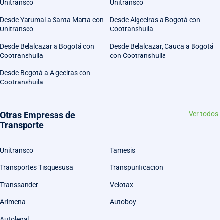
Unitransco
Unitransco
Desde Yarumal a Santa Marta con
Desde Algeciras a Bogotá con
Unitransco
Cootranshuila
Desde Belalcazar a Bogotá con
Desde Belalcazar, Cauca a Bogotá
Cootranshuila
con Cootranshuila
Desde Bogotá a Algeciras con
Cootranshuila
Otras Empresas de
Ver todos
Transporte
Unitransco
Tamesis
Transportes Tisquesusa
Transpurificacion
Transsander
Velotax
Arimena
Autoboy
Autolegal