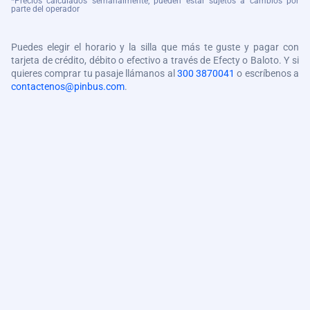
*Precios calculados semanalmente, pueden estar sujetos a cambios por
parte del operador
Puedes elegir el horario y la silla que más te guste y pagar con
tarjeta de crédito, débito o efectivo a través de Efecty o Baloto. Y si
quieres comprar tu pasaje llámanos al
300 3870041
o escríbenos a
contactenos@pinbus.com
.