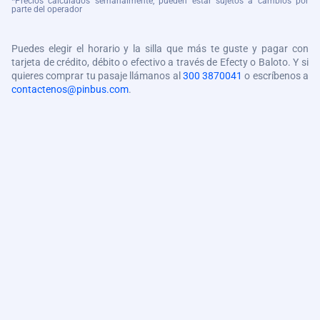
*Precios calculados semanalmente, pueden estar sujetos a cambios por
parte del operador
Puedes elegir el horario y la silla que más te guste y pagar con
tarjeta de crédito, débito o efectivo a través de Efecty o Baloto. Y si
quieres comprar tu pasaje llámanos al
300 3870041
o escríbenos a
contactenos@pinbus.com
.