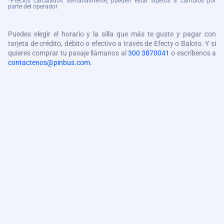
*Precios calculados semanalmente, pueden estar sujetos a cambios por
parte del operador
Puedes elegir el horario y la silla que más te guste y pagar con
tarjeta de crédito, débito o efectivo a través de Efecty o Baloto. Y si
quieres comprar tu pasaje llámanos al
300 3870041
o escríbenos a
contactenos@pinbus.com
.