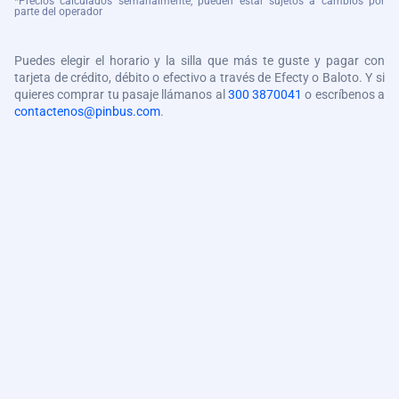
*Precios calculados semanalmente, pueden estar sujetos a cambios por
parte del operador
Puedes elegir el horario y la silla que más te guste y pagar con
tarjeta de crédito, débito o efectivo a través de Efecty o Baloto. Y si
quieres comprar tu pasaje llámanos al
300 3870041
o escríbenos a
contactenos@pinbus.com
.