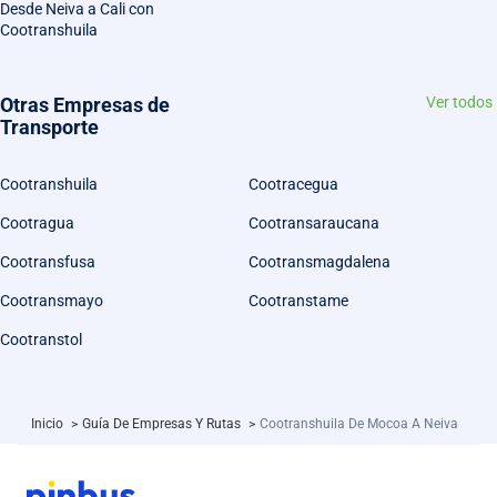
Desde Neiva a Cali con
Cootranshuila
Otras Empresas de
Ver todos
Transporte
Cootranshuila
Cootracegua
Cootragua
Cootransaraucana
Cootransfusa
Cootransmagdalena
Cootransmayo
Cootranstame
Cootranstol
Inicio
>
Guía De Empresas Y Rutas
>
Cootranshuila De Mocoa A Neiva