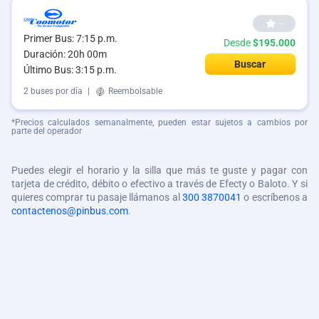
--
Primer Bus: 7:15 p.m.
Desde
$195.000
Duración: 20h 00m
Buscar
Último Bus: 3:15 p.m.
2 buses por día
|
Reembolsable
*Precios calculados semanalmente, pueden estar sujetos a cambios por
parte del operador
Puedes elegir el horario y la silla que más te guste y pagar con
tarjeta de crédito, débito o efectivo a través de Efecty o Baloto. Y si
quieres comprar tu pasaje llámanos al
300 3870041
o escríbenos a
contactenos@pinbus.com
.