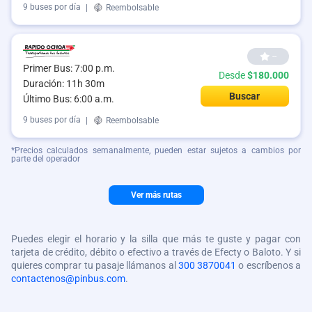
9 buses por día
|
Reembolsable
--
Primer Bus: 7:00 p.m.
Desde
$180.000
Duración: 11h 30m
Buscar
Último Bus: 6:00 a.m.
9 buses por día
|
Reembolsable
*Precios calculados semanalmente, pueden estar sujetos a cambios por
parte del operador
Ver más rutas
Puedes elegir el horario y la silla que más te guste y pagar con
tarjeta de crédito, débito o efectivo a través de Efecty o Baloto. Y si
quieres comprar tu pasaje llámanos al
300 3870041
o escríbenos a
contactenos@pinbus.com
.