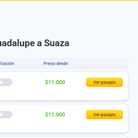
uadalupe a Suaza
ficación
Precio desde
$11.000
--
Ver pasajes
$11.000
--
Ver pasajes