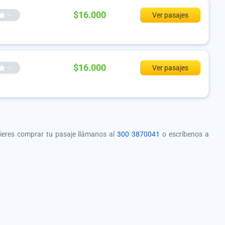
$16.000
--
Ver pasajes
$16.000
--
Ver pasajes
quieres comprar tu pasaje llámanos al
300 3870041
o escríbenos a