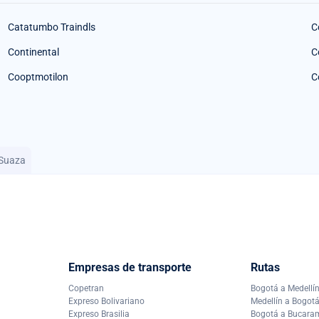
Catatumbo Traindls
C
Continental
C
Cooptmotilon
C
 Suaza
Empresas de transporte
Rutas
Copetran
Bogotá a Medellí
Expreso Bolivariano
Medellín a Bogot
Expreso Brasilia
Bogotá a Bucar