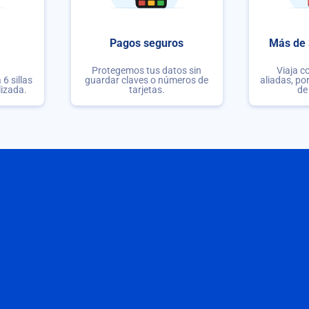
Pagos seguros
Más de 
Protegemos tus datos sin
Viaja c
6 sillas
guardar claves o números de
aliadas, po
lizada.
tarjetas.
de