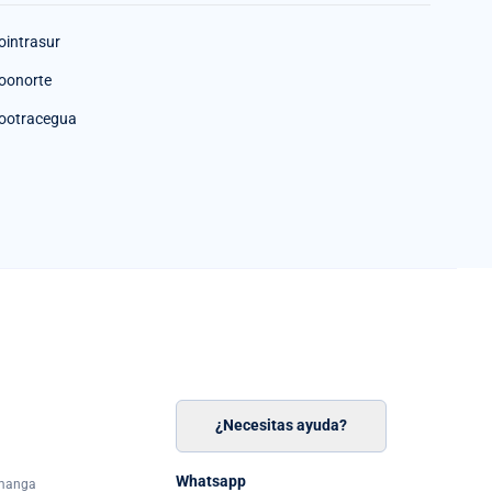
ointrasur
oonorte
ootracegua
¿Necesitas ayuda?
n
á
Whatsapp
amanga