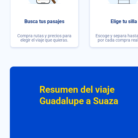
Busca tus pasajes
Elige tu silla
Compra rutas y precios para
Escoge y separa hasta 
elegir el viaje que quieras.
por cada compra rea
Resumen del viaje
Guadalupe a Suaza