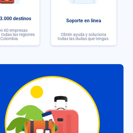
3.000 destinos
Soporte en línea
on 60 empresas
r todas las regiones
Obtén ayuda y soluciona
 Colombia.
todas las dudas que tengas.