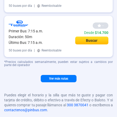
50 buses por día
|
Reembolsable
--
Primer Bus: 7:15 a.m.
Desde
$14.700
Duración: 50m
Buscar
Último Bus: 7:15 a.m.
50 buses por día
|
Reembolsable
*Precios calculados semanalmente, pueden estar sujetos a cambios por
parte del operador
Ver más rutas
Puedes elegir el horario y la silla que más te guste y pagar con
tarjeta de crédito, débito o efectivo a través de Efecty o Baloto. Y si
quieres comprar tu pasaje llámanos al
300 3870041
o escríbenos a
contactenos@pinbus.com
.