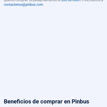
quieres comprar tu pasaje llámanos al
300 3870041
o escríbenos a
contactenos@pinbus.com
.
Beneficios de comprar
en Pinbus