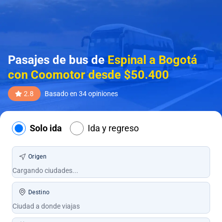
Pasajes de bus de
Espinal a Bogotá
con Coomotor desde $50.400
2.8
Basado en 34 opiniones
Solo ida
Ida y regreso
Origen
Destino