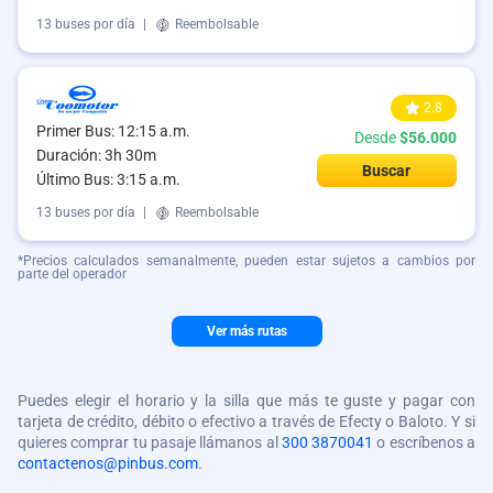
13 buses por día
|
Reembolsable
2.8
Primer Bus: 12:15 a.m.
Desde
$56.000
Duración: 3h 30m
Buscar
Último Bus: 3:15 a.m.
13 buses por día
|
Reembolsable
*Precios calculados semanalmente, pueden estar sujetos a cambios por
parte del operador
Ver más rutas
Puedes elegir el horario y la silla que más te guste y pagar con
tarjeta de crédito, débito o efectivo a través de Efecty o Baloto. Y si
quieres comprar tu pasaje llámanos al
300 3870041
o escríbenos a
contactenos@pinbus.com
.